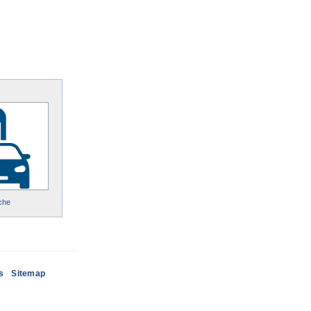
che
s
Sitemap