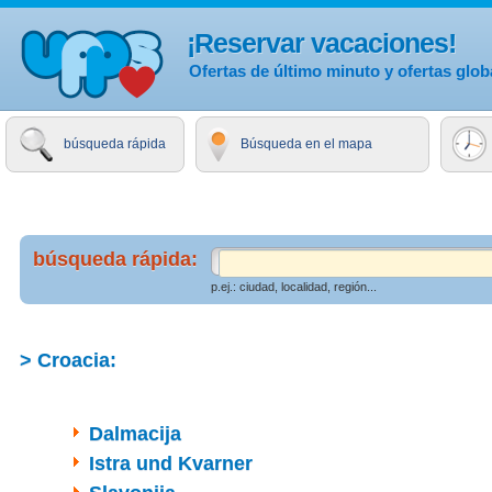
¡Reservar vacaciones!
Ofertas de último minuto y ofertas glob
búsqueda rápida
Búsqueda en el mapa
búsqueda rápida:
p.ej.: ciudad, localidad, región...
> Croacia:
Dalmacija
Istra und Kvarner