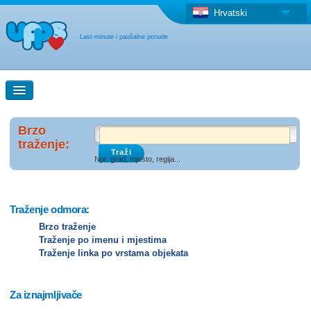
Hrvatski
Last-minute i paušalne ponude
Brzo traženje
Brzo
traženje:
Npr. grad, mjesto, regija...
Pretraga na zemljovidu
"Last Minute"ponuda + Paušalna ponuda
Traženje odmora:
Brzo traženje
Traženje po imenu i mjestima
Druga država
Traženje linka po vrstama objekata
Za iznajmljivače