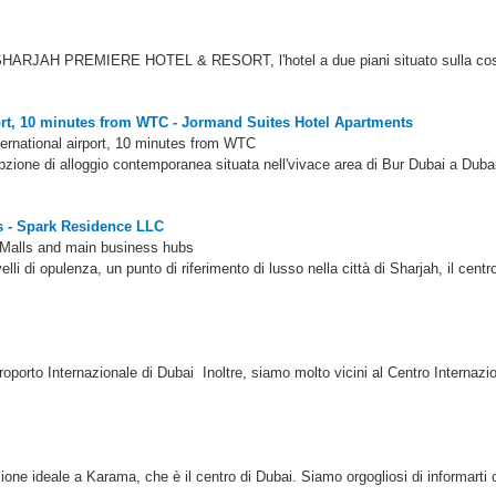
al SHARJAH PREMIERE HOTEL & RESORT, l'hotel a due piani situato sulla cos
port, 10 minutes from WTC - Jormand Suites Hotel Apartments
ternational airport, 10 minutes from WTC
one di alloggio contemporanea situata nell'vivace area di Bur Dubai a Dubai
s - Spark Residence LLC
 Malls and main business hubs
velli di opulenza, un punto di riferimento di lusso nella città di Sharjah, il cen
porto Internazionale di Dubai Inoltre, siamo molto vicini al Centro Internazio
izione ideale a Karama, che è il centro di Dubai. Siamo orgogliosi di informart