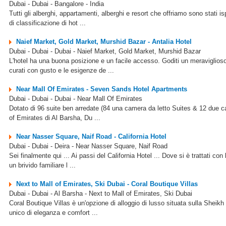
Dubai - Dubai - Bangalore - India
Tutti gli alberghi, appartamenti, alberghi e resort che offriamo sono stati i
di classificazione di hot ...
Naief Market, Gold Market, Murshid Bazar - Antalia Hotel
Dubai - Dubai - Dubai - Naief Market, Gold Market, Murshid Bazar
L'hotel ha una buona posizione e un facile accesso. Goditi un meraviglioso 
curati con gusto e le esigenze de ...
Near Mall Of Emirates - Seven Sands Hotel Apartments
Dubai - Dubai - Dubai - Near Mall Of Emirates
Dotato di 96 suite ben arredate (84 una camera da letto Suites & 12 due ca
of Emirates di Al Barsha, Du ...
Near Nasser Square, Naif Road - California Hotel
Dubai - Dubai - Deira - Near Nasser Square, Naif Road
Sei finalmente qui ... Ai passi del California Hotel ... Dove si è trattati co
un brivido familiare l ...
Next to Mall of Emirates, Ski Dubai - Coral Boutique Villas
Dubai - Dubai - Al Barsha - Next to Mall of Emirates, Ski Dubai
Coral Boutique Villas è un'opzione di alloggio di lusso situata sulla Sheikh
unico di eleganza e comfort ...