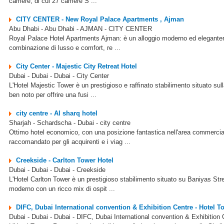
camere, di cui 27 camere S ...
CITY CENTER - New Royal Palace Apartments , Ajman
Abu Dhabi - Abu Dhabi - AJMAN - CITY CENTER
Royal Palace Hotel Apartments Ajman: è un alloggio moderno ed elegantemen
combinazione di lusso e comfort, re ...
City Center - Majestic City Retreat Hotel
Dubai - Dubai - Dubai - City Center
L'Hotel Majestic Tower è un prestigioso e raffinato stabilimento situato su
ben noto per offrire una fusi ...
city centre - Al sharq hotel
Sharjah - Schardscha - Dubai - city centre
Ottimo hotel economico, con una posizione fantastica nell'area commercial
raccomandato per gli acquirenti e i viag ...
Creekside - Carlton Tower Hotel
Dubai - Dubai - Dubai - Creekside
L'Hotel Carlton Tower è un prestigioso stabilimento situato su Baniyas Stre
moderno con un ricco mix di ospit ...
DIFC, Dubai International convention & Exhibition Centre - Hotel 
Dubai - Dubai - Dubai - DIFC, Dubai International convention & Exhibition 