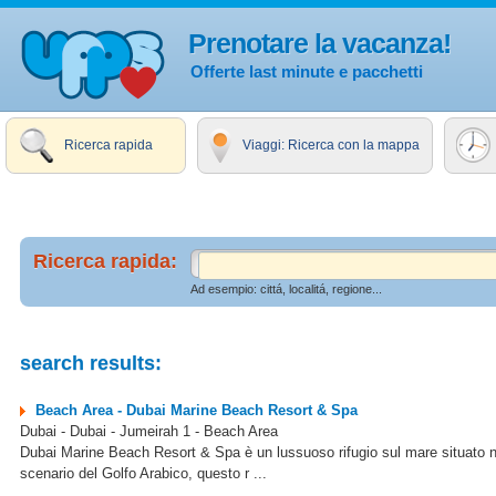
Prenotare la vacanza!
Offerte last minute e pacchetti
Ricerca rapida
Viaggi: Ricerca con la mappa
Ricerca rapida:
Ad esempio: cittá, localitá, regione...
search results:
Beach Area - Dubai Marine Beach Resort & Spa
Dubai - Dubai - Jumeirah 1 - Beach Area
Dubai Marine Beach Resort & Spa è un lussuoso rifugio sul mare situato nel
scenario del Golfo Arabico, questo r ...