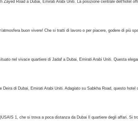
h Zayed Road a Dubai, Emirati Arabi Uniti. La posizione centrale dell'hotel offr
n'atmosfera buon vivere! Che si tratti di lavoro o per piacere, godere di più sp
ato nel vivace quartiere di Jadaf a Dubai, Emirati Arabi Uniti. Questa elegan
re Deira di Dubai, Emirati Arabi Uniti. Adagiato su Sabkha Road, questo hotel o
1, che si trova a poca distanza da Dubai Il quartiere degli affari. Si tro