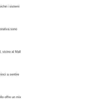
oiché i sistemi
vorativa sono
 vicino al Mall
minci a sentire
llo offre un mix