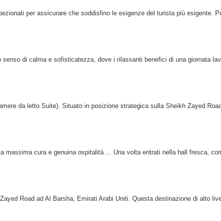
spezionati per assicurare che soddisfino le esigenze del turista più esigente. P
senso di calma e sofisticatezza, dove i rilassanti benefici di una giornata la
mere da letto Suite). Situato in posizione strategica sulla Sheikh Zayed Road,
n la massima cura e genuina ospitalità ... Una volta entrati nella hall fresca, co
 Zayed Road ad Al Barsha, Emirati Arabi Uniti. Questa destinazione di alto live