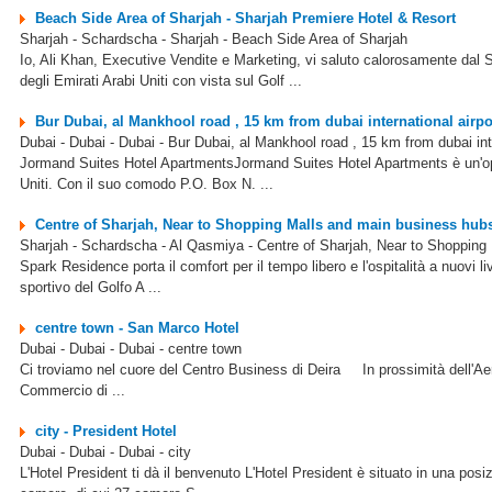
Beach Side Area of Sharjah - Sharjah Premiere Hotel & Resort
Sharjah - Schardscha - Sharjah - Beach Side Area of Sharjah
Io, Ali Khan, Executive Vendite e Marketing, vi saluto calorosamente d
degli Emirati Arabi Uniti con vista sul Golf ...
Bur Dubai, al Mankhool road , 15 km from dubai international air
Dubai - Dubai - Dubai - Bur Dubai, al Mankhool road , 15 km from dubai in
Jormand Suites Hotel ApartmentsJormand Suites Hotel Apartments è un'opzi
Uniti. Con il suo comodo P.O. Box N. ...
Centre of Sharjah, Near to Shopping Malls and main business hub
Sharjah - Schardscha - Al Qasmiya - Centre of Sharjah, Near to Shopping
Spark Residence porta il comfort per il tempo libero e l'ospitalità a nuovi li
sportivo del Golfo A ...
centre town - San Marco Hotel
Dubai - Dubai - Dubai - centre town
Ci troviamo nel cuore del Centro Business di Deira In prossimità dell'Aero
Commercio di ...
city - President Hotel
Dubai - Dubai - Dubai - city
L'Hotel President ti dà il benvenuto L'Hotel President è situato in una pos