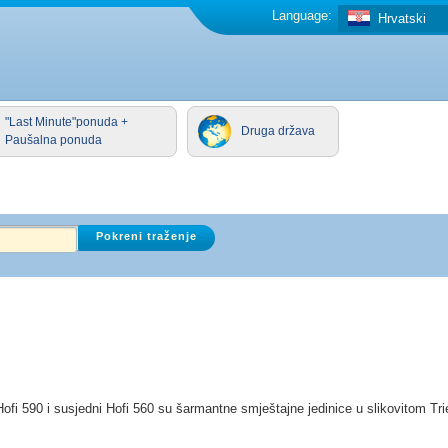
Language:
Hrvatski
"Last Minute"ponuda +
Druga država
Paušalna ponuda
ofi 590 i susjedni Hofi 560 su šarmantne smještajne jedinice u slikovitom Tr