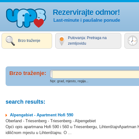
Rezervirajte odmor!
Last-minute i paušalne ponude
Putovanja: Pretraga na
Brzo traženje
zemljovidu
Brzo traženje:
Npr. grad, mjesto, regija...
search results:
Alpengebiet - Apartment Hofi 590
Oberland - Triesenberg - Triesenberg - Alpengebiet
Opći opis apartmana Hofi 590 i 560 u Triesenbergu, LihtenštajnApartman H
idiličnom mjestu u Lihtenštajnu. O ...