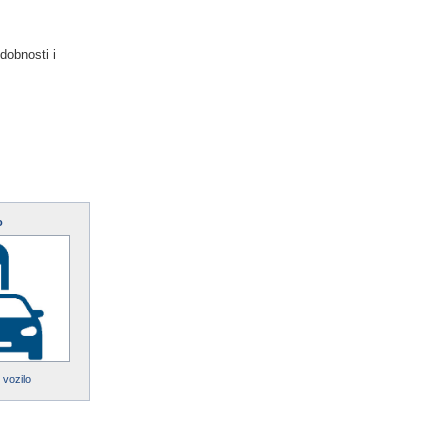
dobnosti i
o
 vozilo