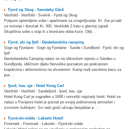
Fjord og Skog - Sønsteby Gård
Vestfold - Vestfold - Svelvik - Fjord og Skog
Potpuno opremljene sobe i apartmane za iznajmljivanje. Kr. 2oo pr.natt
za noćenje i doručak Kr. 300. Vevklubb 2 katu u glavnoj zgradi.
Skupština sobe u staji ili u brončano doba kuće. Oblj ...
Fjord, elv og fjell - Døskelandslia camping
Sogn og Fjordane - Sogn og Fjordane - Sande i Sundfjord - Fjord, elv og
fjell
Døskelandslia Camping nalazi se na slikovitom mjestu u Sandeu u
Sundfjordu, idiličnom dijelu Norveške poznatom po prekrasnim
krajolicima i aktivnostima na otvorenom. Kamp nudi savršenu bazu za
pos ...
fjord, hav, sjø - Hotel Kong Carl
Vestfold - Vestfold - Sandefjord - fjord, hav, sjø
Hotel Kong Carl je sagrađen u 1690 i norveški najstariji hotel. Hotel se
nalazi u Povijesni hotel je poznat po svojoj jedinstvenoj atmosferi i
izvrsnom kuhinjom. Svi naši gosti uživaju besplatan p ...
Fjord-elv-vidde - Lakselv Hotell
Finnmark - Finnmark - Lakselv - Fjord-elv-vidde