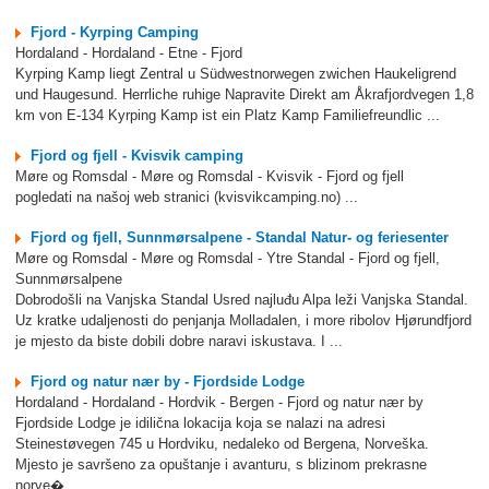
Fjord - Kyrping Camping
Hordaland - Hordaland - Etne - Fjord
Kyrping Kamp liegt Zentral u Südwestnorwegen zwichen Haukeligrend
und Haugesund. Herrliche ruhige Napravite Direkt am Åkrafjordvegen 1,8
km von E-134 Kyrping Kamp ist ein Platz Kamp Familiefreundlic ...
Fjord og fjell - Kvisvik camping
Møre og Romsdal - Møre og Romsdal - Kvisvik - Fjord og fjell
pogledati na našoj web stranici (kvisvikcamping.no) ...
Fjord og fjell, Sunnmørsalpene - Standal Natur- og feriesenter
Møre og Romsdal - Møre og Romsdal - Ytre Standal - Fjord og fjell,
Sunnmørsalpene
Dobrodošli na Vanjska Standal Usred najluđu Alpa leži Vanjska Standal.
Uz kratke udaljenosti do penjanja Molladalen, i more ribolov Hjørundfjord
je mjesto da biste dobili dobre naravi iskustava. I ...
Fjord og natur nær by - Fjordside Lodge
Hordaland - Hordaland - Hordvik - Bergen - Fjord og natur nær by
Fjordside Lodge je idilična lokacija koja se nalazi na adresi
Steinestøvegen 745 u Hordviku, nedaleko od Bergena, Norveška.
Mjesto je savršeno za opuštanje i avanturu, s blizinom prekrasne
norve� ...