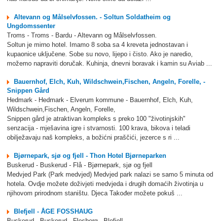
Altevann og Målselvfossen. - Soltun Soldatheim og
Ungdomssenter
Troms - Troms - Bardu - Altevann og Målselvfossen.
Soltun je mirno hotel. Imamo 8 soba sa 4 kreveta jednostavan i
kupaonice uključene. Sobe su novo, lijepo i čisto. Ako je naredio,
možemo napraviti doručak. Kuhinja, dnevni boravak i kamin su Aviab ...
Bauernhof, Elch, Kuh, Wildschwein,Fischen, Angeln, Forelle, -
Snippen Gård
Hedmark - Hedmark - Elverum kommune - Bauernhof, Elch, Kuh,
Wildschwein,Fischen, Angeln, Forelle,
Snippen gård je atraktivan kompleks s preko 100 "životinjskih"
senzacija - mješavina igre i stvarnosti. 100 krava, bikova i teladi
obilježavaju naš kompleks, a božićni praščići, jezerce s ri ...
Bjørnepark, sjø og fjell - Thon Hotel Bjørneparken
Buskerud - Buskerud - Flå - Bjørnepark, sjø og fjell
Medvjed Park (Park medvjed) Medvjed park nalazi se samo 5 minuta od
hotela. Ovdje možete doživjeti medvjeda i drugih domaćih životinja u
njihovom prirodnom staništu. Djeca Također možete pokuš ...
Blefjell - ÅGE FOSSHAUG
Buskerud - Buskerud - Flesberg - Blefjell