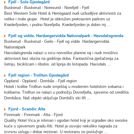
Fjell - Sole Gjestegård
Buskerud - Buskerud - Noresund - Norefjell - Fjell
Best Western Sole Hotel & Herregaard nudi uzbudljive aktivnosti za
velike i male grupe. Hotel je obkružen prekrasnim parkom uz
Krøderfjorden, i podno Norefjella. Krøderfjorden je dobro mj ...
Fjell og vidde. Hardangervidda Nationalpark - Havsdalsgrenda
Buskerud - Buskerud - Geilo - Fjell og vidde. Hardangervidda
Nationalpark
Havsdalsgrenda nalazi u srcu norveške planine raj i nudi mnoštvo
aktivnosti bez obzira na godišnje doba. Fantastična pješačenja za
šetnju, biciklizam i ribolov, od lipnja do listopada. Havsdals ...
Fjell region - Trolltun Gjestegård
Oppland - Oppland - Dombås - Fjell region
Hoteli i kolibe Trolltun nude smještaj u modernim hotelskim sobama i
kolibama. Trolltun se nalazi u podnožju Dovrefjella, sjeverno od središta
Dombåsa. Naš objekt uključuje Dombå's ski lift ...
Fjord - Scandic Alta
Finnmark - Finnmark - Alta - Fjord
Quality Hotel Vica je intiman i ugodan hotel koji je izgrađen oko seoske
kuće u sjevernom gradu Alti. Hotel je osvojio nekoliko nagrada za
izvrsnu uslugu i dobar restoran. U restoranu se poslužuje ...