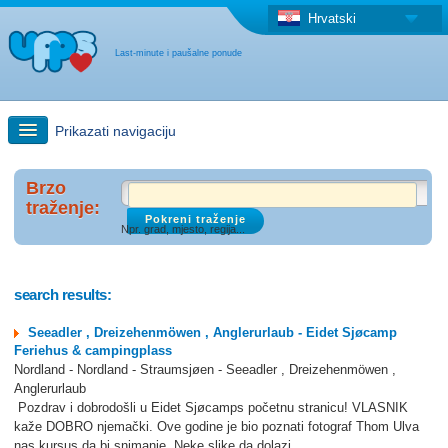
Hrvatski
Last-minute i paušalne ponude
Prikazati navigaciju
Brzo traženje
Brzo
traženje:
Npr. grad, mjesto, regija...
Putovanja: Pretraga na zemljovidu
"Last Minute"ponuda + Paušalna ponuda
search results:
Seeadler , Dreizehenmöwen , Anglerurlaub - Eidet Sjøcamp
Druga država
Feriehus & campingplass
Nordland - Nordland - Straumsjøen - Seeadler , Dreizehenmöwen ,
Anglerurlaub
Pozdrav i dobrodošli u Eidet Sjøcamps početnu stranicu! VLASNIK
kaže DOBRO njemački. Ove godine je bio poznati fotograf Thom Ulva
nas kursus da bi snimanje. Neke slike da dolazi ...