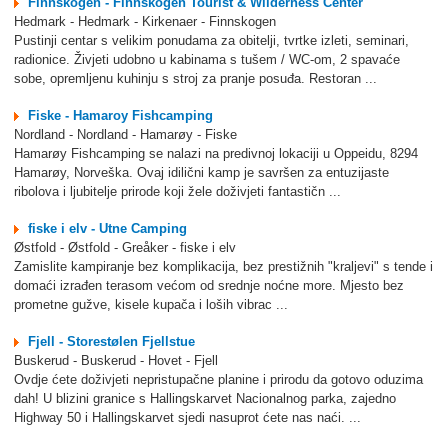
Finnskogen - Finnskogen Tourist & Wilderness Center
Hedmark - Hedmark - Kirkenaer - Finnskogen
Pustinji centar s velikim ponudama za obitelji, tvrtke izleti, seminari,
radionice. Živjeti udobno u kabinama s tušem / WC-om, 2 spavaće
sobe, opremljenu kuhinju s stroj za pranje posuđa. Restoran ...
Fiske - Hamaroy Fishcamping
Nordland - Nordland - Hamarøy - Fiske
Hamarøy Fishcamping se nalazi na predivnoj lokaciji u Oppeidu, 8294
Hamarøy, Norveška. Ovaj idilični kamp je savršen za entuzijaste
ribolova i ljubitelje prirode koji žele doživjeti fantastičn ...
fiske i elv - Utne Camping
Østfold - Østfold - Greåker - fiske i elv
Zamislite kampiranje bez komplikacija, bez prestižnih "kraljevi" s tende i
domaći izrađen terasom većom od srednje noćne more. Mjesto bez
prometne gužve, kisele kupača i loših vibrac ...
Fjell - Storestølen Fjellstue
Buskerud - Buskerud - Hovet - Fjell
Ovdje ćete doživjeti nepristupačne planine i prirodu da gotovo oduzima
dah! U blizini granice s Hallingskarvet Nacionalnog parka, zajedno
Highway 50 i Hallingskarvet sjedi nasuprot ćete nas naći. ...