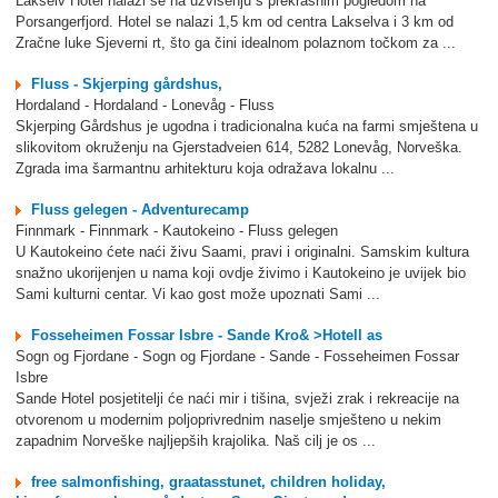
Lakselv Hotel nalazi se na uzvišenju s prekrasnim pogledom na
Porsangerfjord. Hotel se nalazi 1,5 km od centra Lakselva i 3 km od
Zračne luke Sjeverni rt, što ga čini idealnom polaznom točkom za ...
Fluss - Skjerping gårdshus,
Hordaland - Hordaland - Lonevåg - Fluss
Skjerping Gårdshus je ugodna i tradicionalna kuća na farmi smještena u
slikovitom okruženju na Gjerstadveien 614, 5282 Lonevåg, Norveška.
Zgrada ima šarmantnu arhitekturu koja odražava lokalnu ...
Fluss gelegen - Adventurecamp
Finnmark - Finnmark - Kautokeino - Fluss gelegen
U Kautokeino ćete naći živu Saami, pravi i originalni. Samskim kultura
snažno ukorijenjen u nama koji ovdje živimo i Kautokeino je uvijek bio
Sami kulturni centar. Vi kao gost može upoznati Sami ...
Fosseheimen Fossar Isbre - Sande Kro& >Hotell as
Sogn og Fjordane - Sogn og Fjordane - Sande - Fosseheimen Fossar
Isbre
Sande Hotel posjetitelji će naći mir i tišina, svježi zrak i rekreacije na
otvorenom u modernim poljoprivrednim naselje smješteno u nekim
zapadnim Norveške najljepših krajolika. Naš cilj je os ...
free salmonfishing, graatasstunet, children holiday,