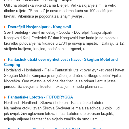
Odlična obiteljska vikendica na Blefjell. Velika skijanje zimi, a veliki
ribolov u ljeto. "Stabilno" je nova moderna kuća sa 100-godišnjom
brvnari. Vikendica je pogodna za iznajmljivanje ...
Dovrefjell Nasjonalpark - Kongsvoll
Sør-Trøndelag - Sør-Trøndelag - Oppdal - Dovrefjell Nasjonalpark
Kongsvold Kralj Frederick IV dao Kongsvold ime kada je na njegovu
krunidbu putovanje na Nidaros u 1704 je osvojila mjesto. Datiraju iz 12.
stoljeća kraljeva, kraljica, hodočasnici, trgovci, u ...
Fantastisk utsikt over øyriket vest i havet - Skogtun Motel and
Camping
Hordaland - Hordaland - Fjell - Fantastisk utsikt over øyriket vest i havet
Skogtun Motel i Kampiranje smješten je idilično u Skoge u 5357 Fjellu,
Norveška. Ovo mjesto je odlična destinacija za odmor i entuzijaste
prirode. Sa svojom slikovitom lokacijom između planina i ...
Fantastiske Lofoten - FOTOBRYGGA
Nordland - Nordland - Skrova i Lofoten - Fantastiske Lofoten
Na malom otoku izvan Skrova Svolvaer je mala zajednica u kojoj ljudi
još uvijek živi uglavnom kitova i riba. Lofoten u prekrasan krajolik,
mijenja vrijeme i fantastičan svjetlo značilo da smo usmj ...