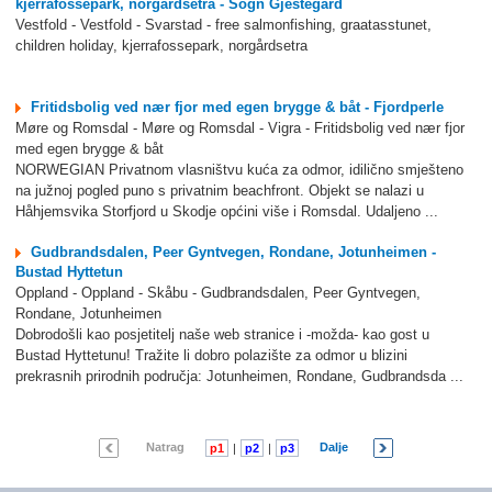
kjerrafossepark, norgårdsetra - Sogn Gjestegard
Vestfold - Vestfold - Svarstad - free salmonfishing, graatasstunet,
children holiday, kjerrafossepark, norgårdsetra
Fritidsbolig ved nær fjor med egen brygge & båt - Fjordperle
Møre og Romsdal - Møre og Romsdal - Vigra - Fritidsbolig ved nær fjor
med egen brygge & båt
NORWEGIAN Privatnom vlasništvu kuća za odmor, idilično smješteno
na južnoj pogled puno s privatnim beachfront. Objekt se nalazi u
Håhjemsvika Storfjord u Skodje općini više i Romsdal. Udaljeno ...
Gudbrandsdalen, Peer Gyntvegen, Rondane, Jotunheimen -
Bustad Hyttetun
Oppland - Oppland - Skåbu - Gudbrandsdalen, Peer Gyntvegen,
Rondane, Jotunheimen
Dobrodošli kao posjetitelj naše web stranice i -možda- kao gost u
Bustad Hyttetunu! Tražite li dobro polazište za odmor u blizini
prekrasnih prirodnih područja: Jotunheimen, Rondane, Gudbrandsda ...
Natrag
Dalje
p1
|
p2
|
p3
|
p4