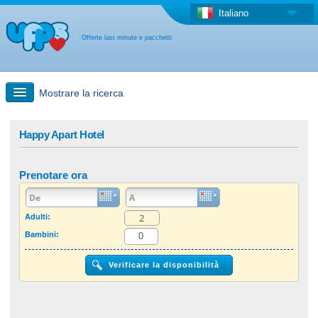
Italiano
Offerte last minute e pacchetti
Mostrare la ricerca
Ricerca rapida
Happy Apart Hotel
Viaggi: Ricerca con la mappa
Prenotare ora
Offerta last minute + Offerta forfettaria
Adulti:
Bambini:
Altro paese