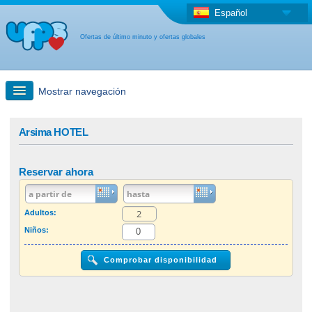
Español
Ofertas de último minuto y ofertas globales
Mostrar navegación
búsqueda rápida
Arsima HOTEL
Viajes: Búsqueda en el mapa
Reservar ahora
Oferta de última hora + Oferta global
Adultos:
Niños:
otro país