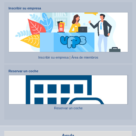
Inscribir su empresa
Inscribir su empresa
|
Área de miembros
Reservar un coche
Reservar un coche
Ayuda