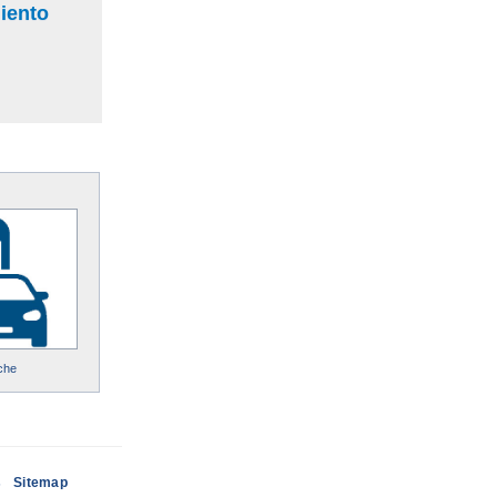
miento
che
s
Sitemap