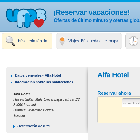
¡Reservar vacaciones!
Ofertas de último minuto y ofertas glob
búsqueda rápida
Viajes: Búsqueda en el mapa
Alfa Hotel
Datos generales - Alfa Hotel
Información sobre las habitaciones
Reservar ahora
Alfa Hotel
Haseki Sultan Mah. Cerrahpaşa cad. no :22
34096 Istanbul
İstanbul - Marmara Bölgesi
Turquía
Descripción de ruta