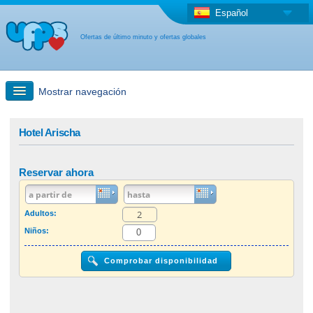
Español
Ofertas de último minuto y ofertas globales
Mostrar navegación
búsqueda rápida
Hotel Arischa
Viajes: Búsqueda en el mapa
Reservar ahora
Oferta de última hora + Oferta global
Adultos:
Niños:
otro país