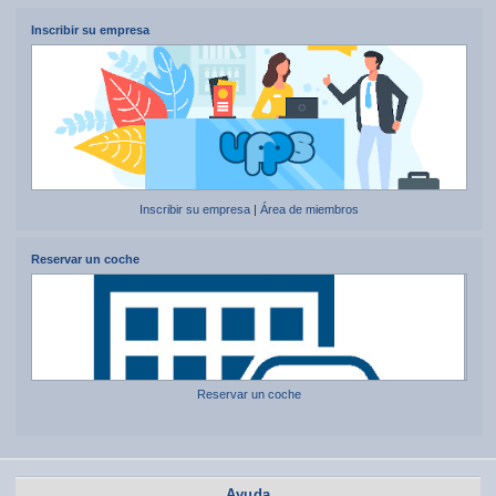
Inscribir su empresa
Inscribir su empresa
|
Área de miembros
Reservar un coche
Reservar un coche
Ayuda