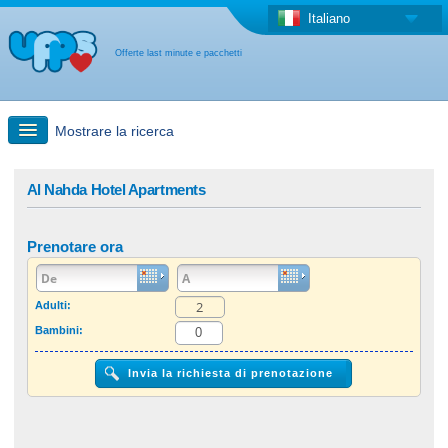
Italiano
Offerte last minute e pacchetti
Mostrare la ricerca
Ricerca rapida
Al Nahda Hotel Apartments
Viaggi: Ricerca con la mappa
Prenotare ora
Offerta last minute + Offerta forfettaria
Adulti:
Bambini:
Altro paese