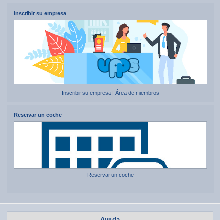
Inscribir su empresa
Inscribir su empresa
|
Área de miembros
Reservar un coche
Reservar un coche
Ayuda