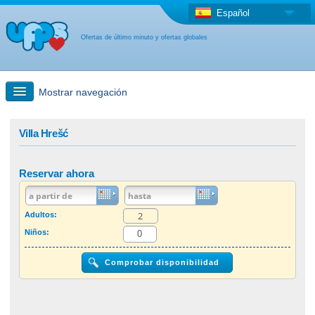
Español
Ofertas de último minuto y ofertas globales
Mostrar navegación
búsqueda rápida
Villa Hrešć
Viajes: Búsqueda en el mapa
Reservar ahora
Oferta de última hora + Oferta global
Adultos:
Niños:
otro país