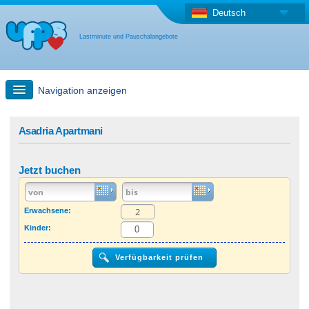
Deutsch
Lastminute und Pauschalangebote
Navigation anzeigen
Schnellsuche
Asadria Apartmani
Reise: Landkarten-Suche
Jetzt buchen
Last Minute Angebot + Pauschalangebot
Erwachsene:
Kinder:
Anderes Land