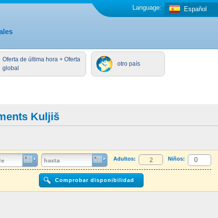
Language:
Español
ales
Oferta de última hora + Oferta
otro país
global
ments Kuljiš
Adultos:
Niños: