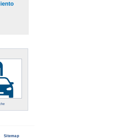
miento
che
s
Sitemap