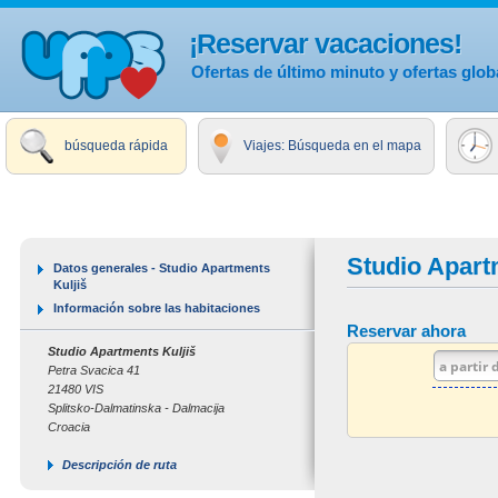
¡Reservar vacaciones!
Ofertas de último minuto y ofertas glob
búsqueda rápida
Viajes: Búsqueda en el mapa
Studio Apart
Datos generales - Studio Apartments
Kuljiš
Información sobre las habitaciones
Reservar ahora
Studio Apartments Kuljiš
Petra Svacica 41
21480 VIS
Splitsko-Dalmatinska - Dalmacija
Croacia
Descripción de ruta