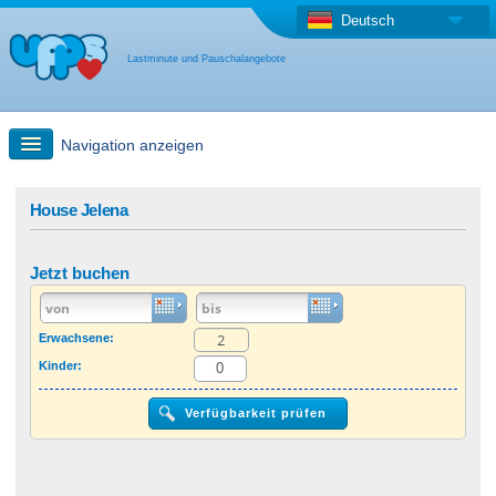
Deutsch
Lastminute und Pauschalangebote
Navigation anzeigen
Schnellsuche
House Jelena
Reise: Landkarten-Suche
Jetzt buchen
Last Minute Angebot + Pauschalangebot
Erwachsene:
Kinder:
Anderes Land