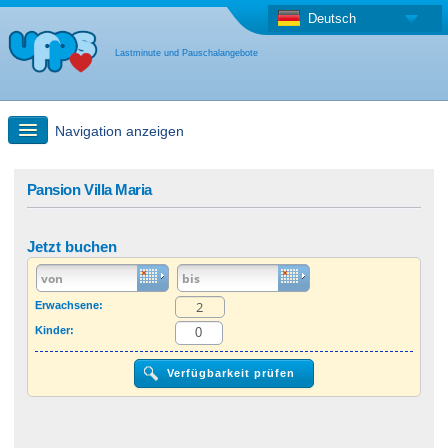
Deutsch
Lastminute und Pauschalangebote
Navigation anzeigen
Schnellsuche
Pansion Villa Maria
Reise: Landkarten-Suche
Jetzt buchen
Last Minute Angebot + Pauschalangebot
Erwachsene:
Kinder:
Anderes Land