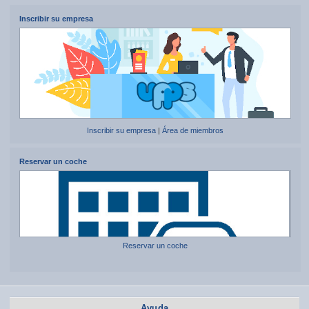
Inscribir su empresa
Inscribir su empresa
|
Área de miembros
Reservar un coche
Reservar un coche
Ayuda