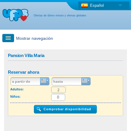
Español
Ofertas de último minuto y ofertas globales
Mostrar navegación
búsqueda rápida
Pansion Villa Maria
Viajes: Búsqueda en el mapa
Reservar ahora
Oferta de última hora + Oferta global
Adultos:
Niños:
otro país