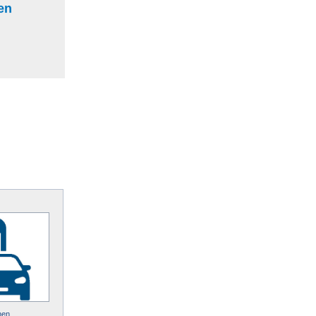
en
hen