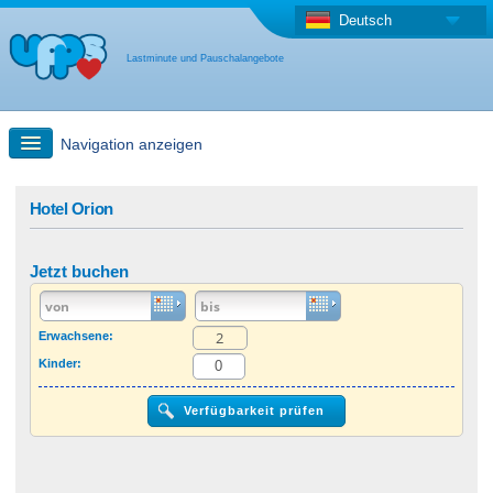
Deutsch
Lastminute und Pauschalangebote
Navigation anzeigen
Schnellsuche
Hotel Orion
Reise: Landkarten-Suche
Jetzt buchen
Last Minute Angebot + Pauschalangebot
Erwachsene:
Kinder:
Anderes Land