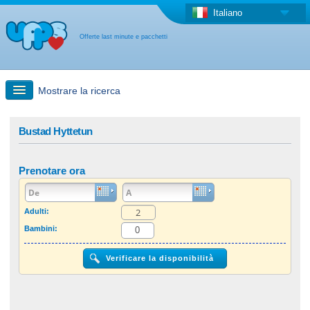
Italiano
Offerte last minute e pacchetti
Mostrare la ricerca
Ricerca rapida
Bustad Hyttetun
Viaggi: Ricerca con la mappa
Prenotare ora
Offerta last minute + Offerta forfettaria
Adulti:
Bambini:
Altro paese