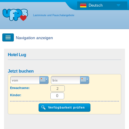
Deutsch
Lastminute und Pauschalangebote
Navigation anzeigen
Schnellsuche
Hotel Lug
Reise: Landkarten-Suche
Jetzt buchen
Last Minute Angebot + Pauschalangebot
Erwachsene:
Kinder:
Anderes Land