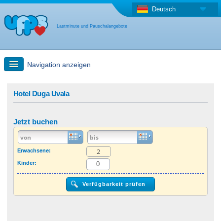
Deutsch
Lastminute und Pauschalangebote
Navigation anzeigen
Schnellsuche
Hotel Duga Uvala
Reise: Landkarten-Suche
Jetzt buchen
Last Minute Angebot + Pauschalangebot
Erwachsene:
Kinder:
Anderes Land