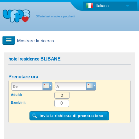
Italiano
Offerte last minute e pacchetti
Mostrare la ricerca
Ricerca rapida
hotel residence BLIBANE
Viaggi: Ricerca con la mappa
Prenotare ora
Offerta last minute + Offerta forfettaria
Adulti:
Bambini:
Altro paese