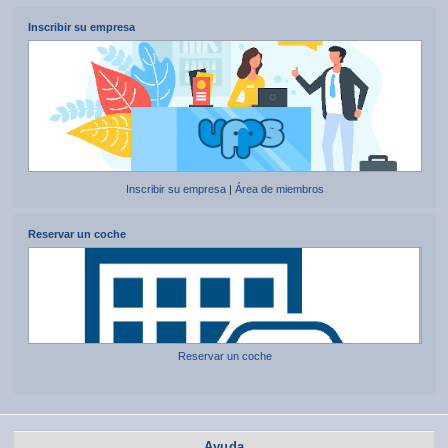
Inscribir su empresa
Inscribir su empresa
|
Área de miembros
Reservar un coche
Reservar un coche
Ayuda