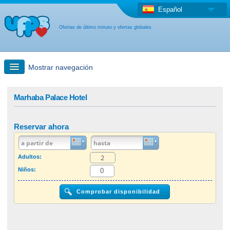
Español
Ofertas de último minuto y ofertas globales
Mostrar navegación
búsqueda rápida
Marhaba Palace Hotel
Viajes: Búsqueda en el mapa
Reservar ahora
Oferta de última hora + Oferta global
Adultos:
Niños:
otro país