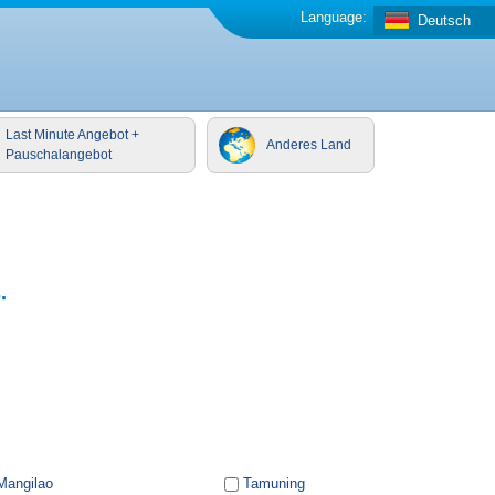
Language:
Deutsch
Last Minute Angebot +
Anderes Land
Pauschalangebot
.
Mangilao
Tamuning