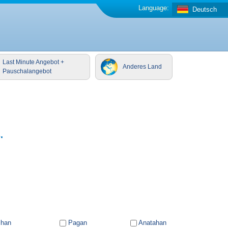
Language:
Deutsch
Last Minute Angebot +
Anderes Land
Pauschalangebot
.
ihan
Pagan
Anatahan