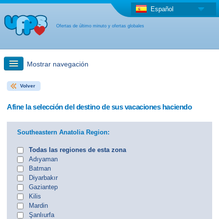
Español
Ofertas de último minuto y ofertas globales
Mostrar navegación
Volver
búsqueda rápida
Afine la selección del destino de sus vacaciones haciendo
Viajes: Búsqueda en el mapa
Southeastern Anatolia Region:
Oferta de última hora + Oferta global
Todas las regiones de esta zona
Adıyaman
Batman
otro país
Diyarbakır
Gaziantep
Kilis
Mardin
Şanlıurfa