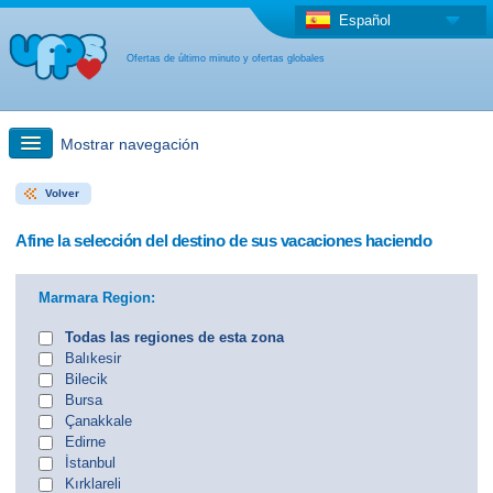
Español
Ofertas de último minuto y ofertas globales
Mostrar navegación
Volver
búsqueda rápida
Afine la selección del destino de sus vacaciones haciendo
Viajes: Búsqueda en el mapa
Marmara Region:
Oferta de última hora + Oferta global
Todas las regiones de esta zona
Balıkesir
Bilecik
otro país
Bursa
Çanakkale
Edirne
İstanbul
Kırklareli