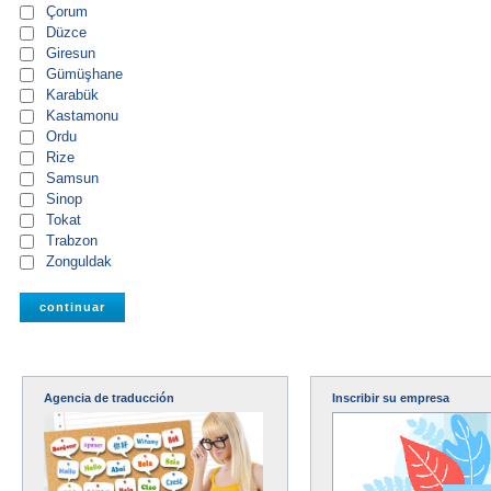
Çorum
Düzce
Giresun
Gümüşhane
Karabük
Kastamonu
Ordu
Rize
Samsun
Sinop
Tokat
Trabzon
Zonguldak
Agencia de traducción
Inscribir su empresa