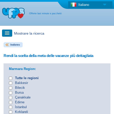
Italiano
Offerte last minute e pacchetti
Mostrare la ricerca
Indietro
Ricerca rapida
Rendi la scelta della meta delle vacanze più dettagliata
Viaggi: Ricerca con la mappa
Marmara Region:
Offerta last minute + Offerta forfettaria
Tutte le regioni
Balıkesir
Bilecik
Altro paese
Bursa
Çanakkale
Edirne
İstanbul
Kırklareli