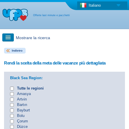
Italiano
Offerte last minute e pacchetti
Mostrare la ricerca
Indietro
Ricerca rapida
Rendi la scelta della meta delle vacanze più dettagliata
Viaggi: Ricerca con la mappa
Black Sea Region:
Offerta last minute + Offerta forfettaria
Tutte le regioni
Amasya
Artvin
Altro paese
Bartın
Bayburt
Bolu
Çorum
Düzce