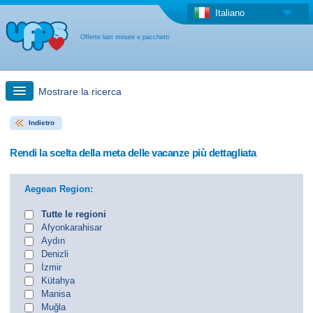
Italiano
Offerte last minute e pacchetti
Mostrare la ricerca
Indietro
Ricerca rapida
Rendi la scelta della meta delle vacanze più dettagliata
Viaggi: Ricerca con la mappa
Aegean Region:
Offerta last minute + Offerta forfettaria
Tutte le regioni
Afyonkarahisar
Aydın
Altro paese
Denizli
İzmir
Kütahya
Manisa
Muğla