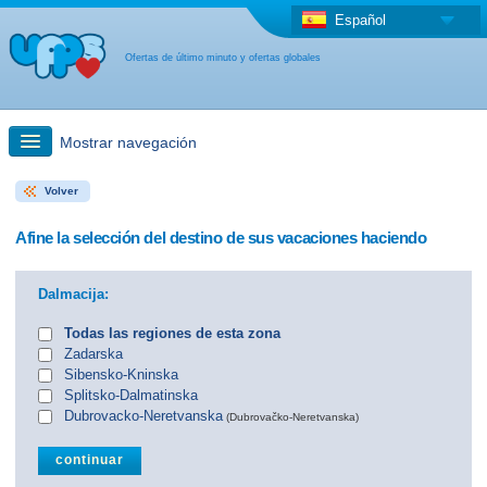
Español
Ofertas de último minuto y ofertas globales
Mostrar navegación
Volver
búsqueda rápida
Afine la selección del destino de sus vacaciones haciendo
Viajes: Búsqueda en el mapa
Dalmacija:
Oferta de última hora + Oferta global
Todas las regiones de esta zona
Zadarska
Sibensko-Kninska
otro país
Splitsko-Dalmatinska
Dubrovacko-Neretvanska
(Dubrovačko-Neretvanska)