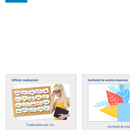
Ufficio traduzioni
Iscrivete la vostra impresa
Traduciamo per voi...
Iscrivete la vos