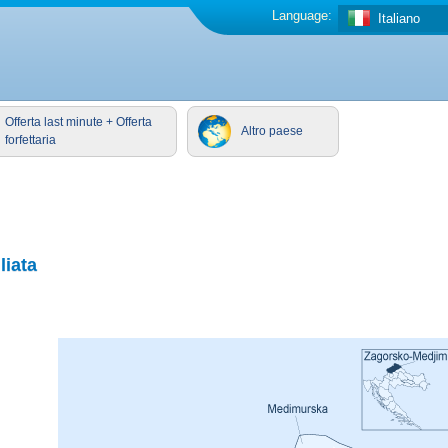
Language:
Italiano
Offerta last minute + Offerta
Altro paese
forfettaria
liata