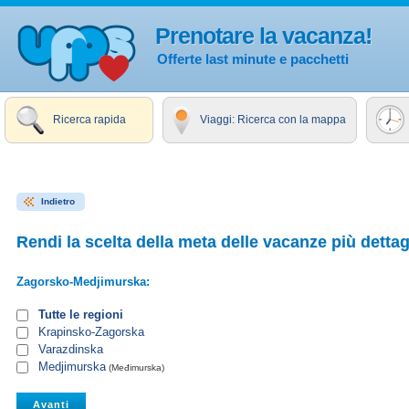
Prenotare la vacanza!
Offerte last minute e pacchetti
Ricerca rapida
Viaggi: Ricerca con la mappa
Indietro
Rendi la scelta della meta delle vacanze più dettag
Zagorsko-Medjimurska:
Tutte le regioni
Krapinsko-Zagorska
Varazdinska
Medjimurska
(Međimurska)