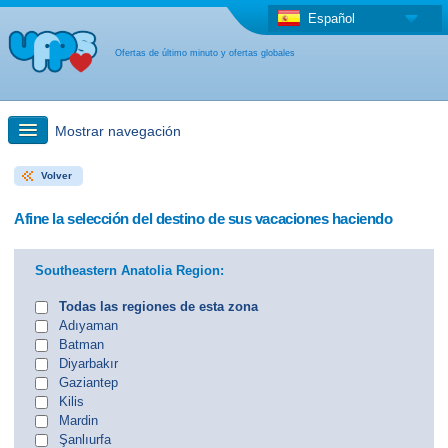
Español
Ofertas de último minuto y ofertas globales
Mostrar navegación
Volver
búsqueda rápida
Afine la selección del destino de sus vacaciones haciendo
Viajes: Búsqueda en el mapa
Southeastern Anatolia Region:
Oferta de última hora + Oferta global
Todas las regiones de esta zona
Adıyaman
Batman
otro país
Diyarbakır
Gaziantep
Kilis
Mardin
Şanlıurfa