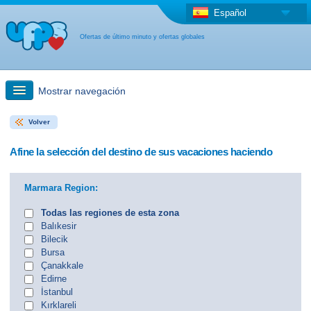
Español
Ofertas de último minuto y ofertas globales
Mostrar navegación
Volver
búsqueda rápida
Afine la selección del destino de sus vacaciones haciendo
Viajes: Búsqueda en el mapa
Marmara Region:
Oferta de última hora + Oferta global
Todas las regiones de esta zona
Balıkesir
Bilecik
otro país
Bursa
Çanakkale
Edirne
İstanbul
Kırklareli