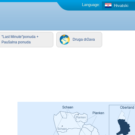
Language:
Hrvatski
"Last Minute"ponuda +
Druga država
Paušalna ponuda