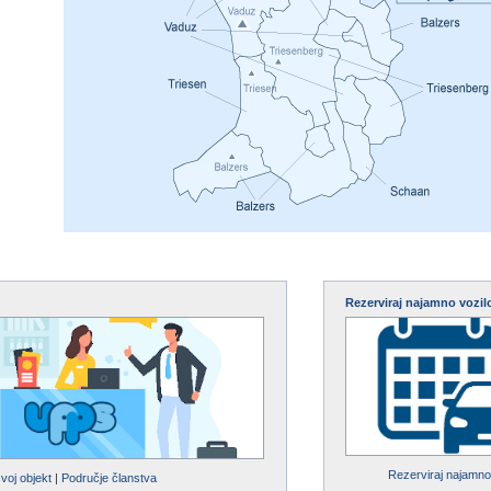
Rezerviraj najamno vozil
Rezerviraj najamno
svoj objekt
|
Područje članstva