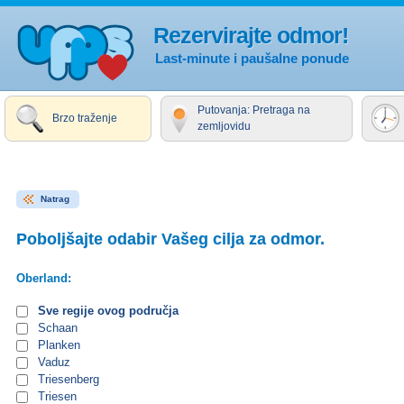
Rezervirajte odmor!
Last-minute i paušalne ponude
Putovanja: Pretraga na
Brzo traženje
zemljovidu
Natrag
Poboljšajte odabir Vašeg cilja za odmor.
Oberland:
Sve regije ovog područja
Schaan
Planken
Vaduz
Triesenberg
Triesen