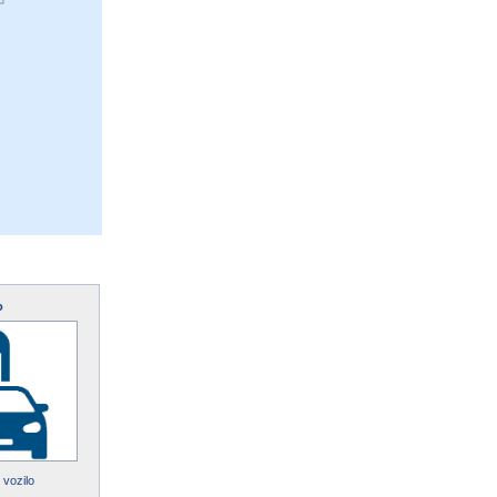
o
 vozilo