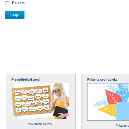
Balzers
Prevoditeljski ured
Prijavite svoj objekt
Prevodimo za Vas...
Prijavite 