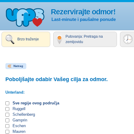
Rezervirajte odmor!
Last-minute i paušalne ponude
Putovanja: Pretraga na
Brzo traženje
zemljovidu
Natrag
Poboljšajte odabir Vašeg cilja za odmor.
Unterland:
Sve regije ovog područja
Ruggell
Schellenberg
Gamprin
Eschen
Mauren