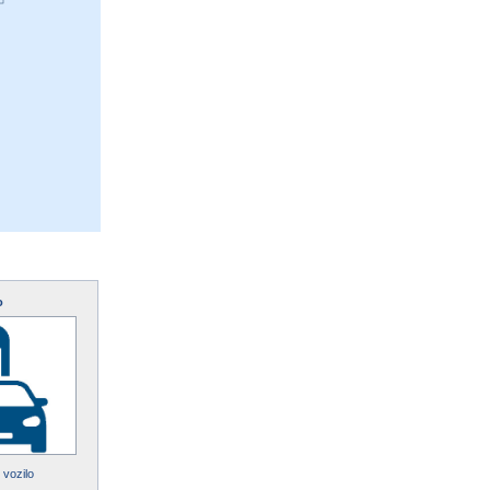
o
 vozilo