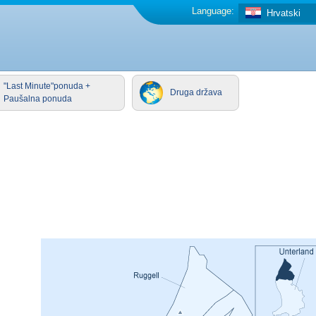
Language:
Hrvatski
"Last Minute"ponuda +
Druga država
Paušalna ponuda