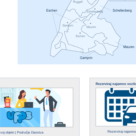
Rezerviraj najamno vozil
Rezerviraj najamno
svoj objekt
|
Područje članstva