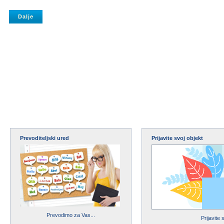
Prevoditeljski ured
Prijavite svoj objekt
Prevodimo za Vas...
Prijavite 