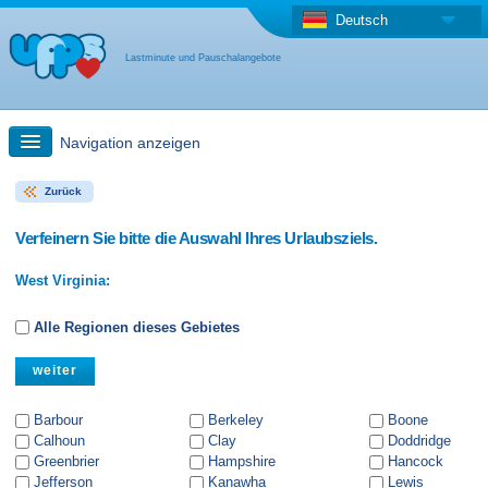
Deutsch
Lastminute und Pauschalangebote
Navigation anzeigen
Zurück
Schnellsuche
Verfeinern Sie bitte die Auswahl Ihres Urlaubsziels.
Reise: Landkarten-Suche
West Virginia:
Last Minute Angebot + Pauschalangebot
Alle Regionen dieses Gebietes
Anderes Land
Barbour
Berkeley
Boone
Calhoun
Clay
Doddridge
Greenbrier
Hampshire
Hancock
Jefferson
Kanawha
Lewis