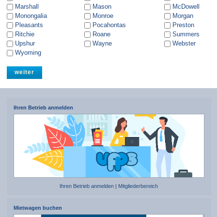
Marshall
Mason
McDowell
Monongalia
Monroe
Morgan
Pleasants
Pocahontas
Preston
Ritchie
Roane
Summers
Upshur
Wayne
Webster
Wyoming
Ihren Betrieb anmelden
Ihren Betrieb anmelden
|
Mitgliederbereich
Mietwagen buchen