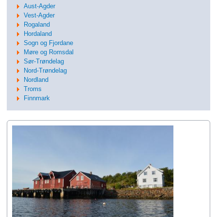
Aust-Agder
Vest-Agder
Rogaland
Hordaland
Sogn og Fjordane
Møre og Romsdal
Sør-Trøndelag
Nord-Trøndelag
Nordland
Troms
Finnmark