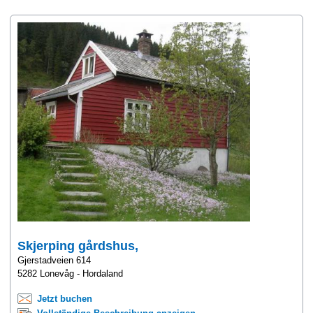
Skjerping gårdshus,
Gjerstadveien 614
5282 Lonevåg - Hordaland
Jetzt buchen