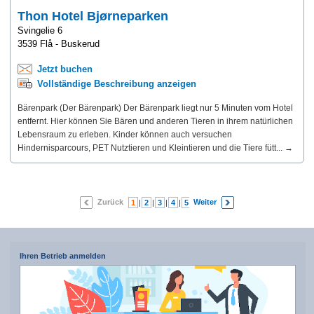
Thon Hotel Bjørneparken
Svingelie 6
3539 Flå - Buskerud
Jetzt buchen
Vollständige Beschreibung anzeigen
Bärenpark (Der Bärenpark) Der Bärenpark liegt nur 5 Minuten vom Hotel
entfernt. Hier können Sie Bären und anderen Tieren in ihrem natürlichen
Lebensraum zu erleben. Kinder können auch versuchen
Hindernisparcours, PET Nutztieren und Kleintieren und die Tiere fütt... →
Zurück
Weiter
1
|
2
|
3
|
4
|
5
|
6
|
7
Ihren Betrieb anmelden