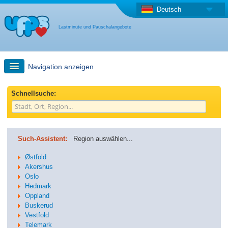
Deutsch
Lastminute und Pauschalangebote
Navigation anzeigen
Schnellsuche
Schnellsuche:
Reise: Landkarten-Suche
Such-Assistent:
Region auswählen...
Last Minute Angebot + Pauschalangebot
Østfold
Akershus
Oslo
Anderes Land
Hedmark
Oppland
Buskerud
Vestfold
Telemark