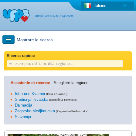
Italiano
Offerte last minute e pacchetti
Mostrare la ricerca
Ricerca rapida
Ricerca rapida:
Viaggi: Ricerca con la mappa
Assistente di ricerca:
Scegliere la regione...
Offerta last minute + Offerta forfettaria
Istra und Kvarner
(Istra i Kvarner)
Sredisnja Hrvatska
(Središnja Hrvatska)
Dalmacija
Altro paese
Zagorsko-Medjimurska
(Zagorsko-Međimurska)
Slavonija