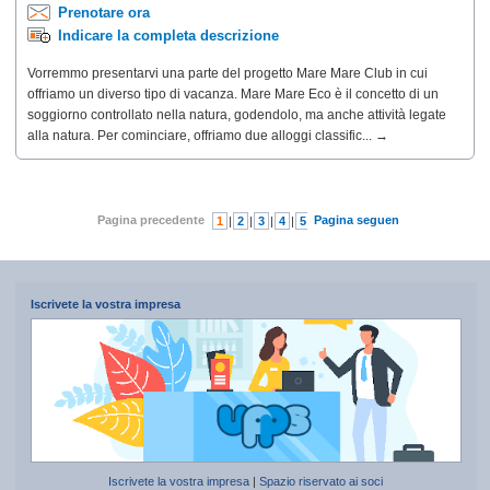
Prenotare ora
Indicare la completa descrizione
Vorremmo presentarvi una parte del progetto Mare Mare Club in cui
offriamo un diverso tipo di vacanza. Mare Mare Eco è il concetto di un
soggiorno controllato nella natura, godendolo, ma anche attività legate
alla natura. Per cominciare, offriamo due alloggi classific... →
Pagina precedente
Pagina seguente
1
|
2
|
3
|
4
|
5
|
6
|
7
Iscrivete la vostra impresa
Iscrivete la vostra impresa
|
Spazio riservato ai soci