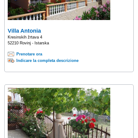
Villa Antonia
Kresinskih žrtava 4
52210 Rovinj - Istarska
Prenotare ora
Indicare la completa descrizione