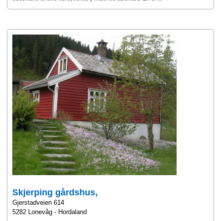
Skjerping gårdshus,
Gjerstadveien 614
5282 Lonevåg - Hordaland