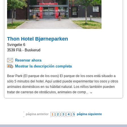
Thon Hotel Bjørneparken
Svingelie 6
3539 Flå - Buskerud
Reservar ahora
Mostrar la descripción completa
Bear Park (El parque de los osos) El parque de los osos está situado a
sólo 5 minutos del hotel. Aquí usted puede experimentar los osos y otros
animales domésticos en su hábitat natural. Los niños también pueden
tratar de carreras de obstáculos, animales de comp... →
página anterior
página siguiente
1
|
2
|
3
|
4
|
5
|
6
|
7