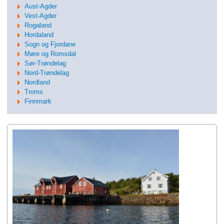
Aust-Agder
Vest-Agder
Rogaland
Hordaland
Sogn og Fjordane
Møre og Romsdal
Sør-Trøndelag
Nord-Trøndelag
Nordland
Troms
Finnmark