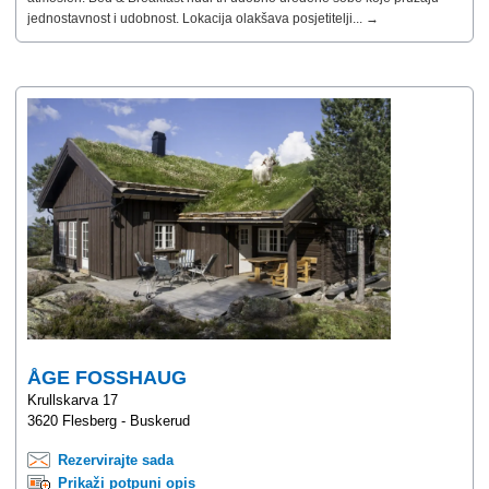
jednostavnost i udobnost. Lokacija olakšava posjetitelji... →
ÅGE FOSSHAUG
Krullskarva 17
3620 Flesberg - Buskerud
Rezervirajte sada
Prikaži potpuni opis