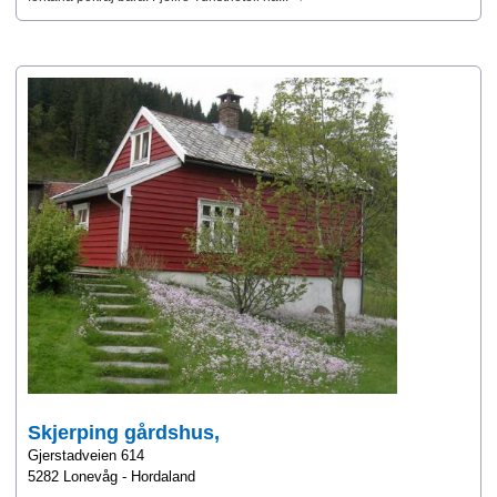
Skjerping gårdshus,
Gjerstadveien 614
5282 Lonevåg - Hordaland