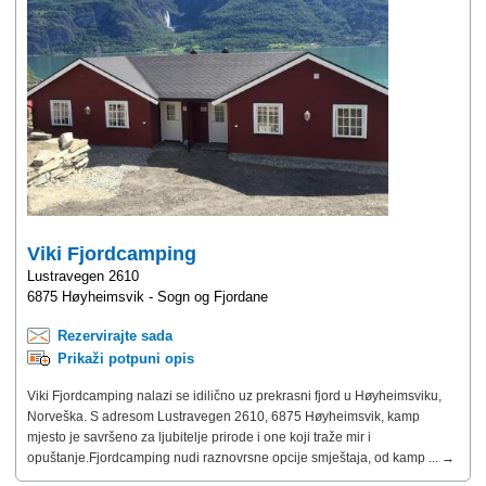
Viki Fjordcamping
Lustravegen 2610
6875 Høyheimsvik - Sogn og Fjordane
Rezervirajte sada
Prikaži potpuni opis
Viki Fjordcamping nalazi se idilično uz prekrasni fjord u Høyheimsviku,
Norveška. S adresom Lustravegen 2610, 6875 Høyheimsvik, kamp
mjesto je savršeno za ljubitelje prirode i one koji traže mir i
opuštanje.Fjordcamping nudi raznovrsne opcije smještaja, od kamp ... →