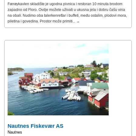
Færøykavlen skladište je ugodna pivnica i restoran 10 minuta brodom
zapadno od Floro. Ovdje možete uživati ​​u ukusna jela i dobru čašu vina
na obali. Nudimo oba talerkenrettar i buffeti, među ostalim, plodovi mora,
piletina i govedina. Prostor može primiti... →
Nautnes Fiskevær AS
Nautnes