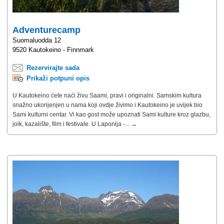
Adventurecamp
Suomaluodda 12
9520 Kautokeino - Finnmark
Rezervirajte sada
Prikaži potpuni opis
U Kautokeino ćete naći živu Saami, pravi i originalni. Samskim kultura
snažno ukorijenjen u nama koji ovdje živimo i Kautokeino je uvijek bio
Sami kulturni centar. Vi kao gost može upoznati Sami kulture kroz glazbu,
joik, kazalište, film i festivale. U Laponija -... →