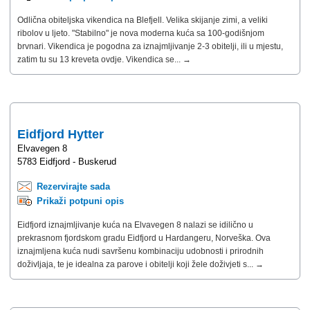
Odlična obiteljska vikendica na Blefjell. Velika skijanje zimi, a veliki
ribolov u ljeto. "Stabilno" je nova moderna kuća sa 100-godišnjom
brvnari. Vikendica je pogodna za iznajmljivanje 2-3 obitelji, ili u mjestu,
zatim tu su 13 kreveta ovdje. Vikendica se... →
Eidfjord Hytter
Elvavegen 8
5783 Eidfjord - Buskerud
Rezervirajte sada
Prikaži potpuni opis
Eidfjord iznajmljivanje kuća na Elvavegen 8 nalazi se idilično u
prekrasnom fjordskom gradu Eidfjord u Hardangeru, Norveška. Ova
iznajmljena kuća nudi savršenu kombinaciju udobnosti i prirodnih
doživljaja, te je idealna za parove i obitelji koji žele doživjeti s... →