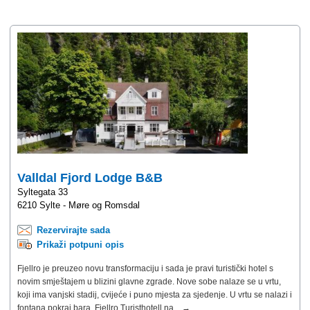
Valldal Fjord Lodge B&B
Syltegata 33
6210 Sylte - Møre og Romsdal
Rezervirajte sada
Prikaži potpuni opis
Fjellro je preuzeo novu transformaciju i sada je pravi turistički hotel s
novim smještajem u blizini glavne zgrade. Nove sobe nalaze se u vrtu,
koji ima vanjski stadij, cvijeće i puno mjesta za sjedenje. U vrtu se nalazi i
fontana pokraj bara. Fjellro Turisthotell na... →