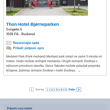
Thon Hotel Bjørneparken
Svingelie 6
3539 Flå - Buskerud
Rezervirajte sada
Prikaži potpuni opis
Medvjed Park (Park medvjed) Medvjed park nalazi se samo 5 minuta od
hotela. Ovdje možete doživjeti medvjeda i drugih domaćih životinja u
njihovom prirodnom staništu. Djeca Također možete pokušati prepreka
tečajeve, ljubimac domaće životinje i malih životinja... →
Natrag
Dalje
1
|
2
|
3
|
4
|
5
|
6
|
7
Prijavite svoj objekt