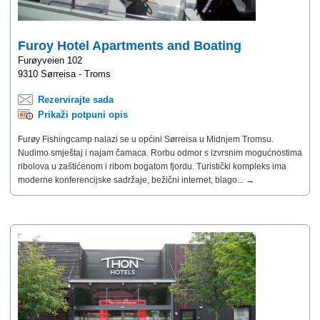
Furoy Hotel Apartments and Boating
Furøyveien 102
9310 Sørreisa - Troms
Rezervirajte sada
Prikaži potpuni opis
Furøy Fishingcamp nalazi se u općini Sørreisa u Midnjem Tromsu.
Nudimo smještaj i najam čamaca. Rorbu odmor s izvrsnim mogućnostima
ribolova u zaštićenom i ribom bogatom fjordu. Turistički kompleks ima
moderne konferencijske sadržaje, bežični internet, blago... →