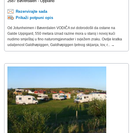
2687 Bøverdalen - Oppland
Rezervirajte sada
Prikaži potpuni opis
Od Jotunheimen i Bøverdalen VODIČA svi dobrodošli da ostane na
Galde Uppigard, 550 metara iznad razine mora u staroj i novoj kući
nudimo smještaj u fino naturomgjevnader i svježem zraku. Ovdje kratka
udaljenost Galdhøpiggen, Galdhøpiggen ljetnog skijanja, lov, r... →