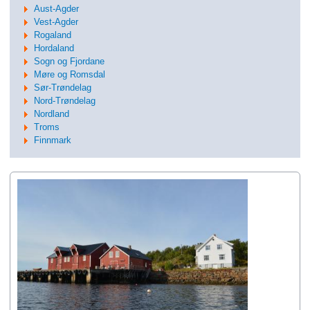
Aust-Agder
Vest-Agder
Rogaland
Hordaland
Sogn og Fjordane
Møre og Romsdal
Sør-Trøndelag
Nord-Trøndelag
Nordland
Troms
Finnmark