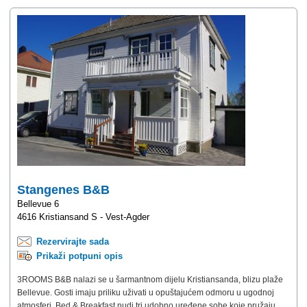
Stangenes B&B
Bellevue 6
4616 Kristiansand S - Vest-Agder
Rezervirajte sada
Prikaži potpuni opis
3ROOMS B&B nalazi se u šarmantnom dijelu Kristiansanda, blizu plaže
Bellevue. Gosti imaju priliku uživati u opuštajućem odmoru u ugodnoj
atmosferi. Bed & Breakfast nudi tri udobno uređene sobe koje pružaju