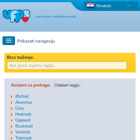
Hrvatski
Last-minute i paušalne ponude
Prikazati navigaciju
Brzo traženje
Brzo traženje:
Putovanja: Pretraga na zemljovidu
Asistent za pretrage:
Odaberi regiju...
"Last Minute"ponuda + Paušalna ponuda
Østfold
Akershus
Oslo
Druga država
Hedmark
Oppland
Buskerud
Vestfold
Telemark