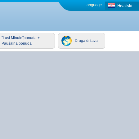
Language:
Hrvatski
"Last Minute"ponuda +
Druga država
Paušalna ponuda