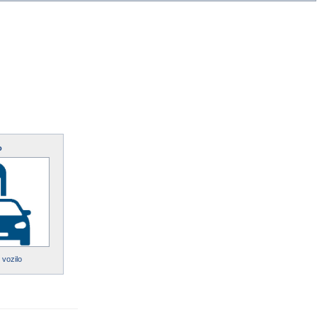
o
 vozilo