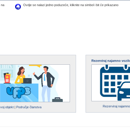
z na
Ovdje se nalazi jedno poduzeće, kliknite na simbol i bit će prikazano
Rezerviraj najamno vozil
Rezerviraj najamno
svoj objekt
|
Područje članstva