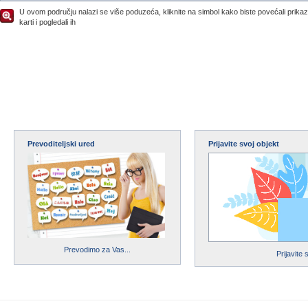
U ovom području nalazi se više poduzeća, kliknite na simbol kako biste povećali prika
karti i pogledali ih
Prevoditeljski ured
Prijavite svoj objekt
Prevodimo za Vas...
Prijavite 