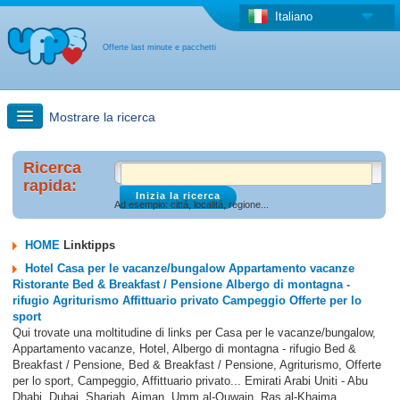
Italiano
Offerte last minute e pacchetti
Mostrare la ricerca
Ricerca rapida
Ricerca
rapida:
Ad esempio: cittá, localitá, regione...
Viaggi: Ricerca con la mappa
HOME
Linktipps
Offerta last minute + Offerta forfettaria
Hotel Casa per le vacanze/bungalow Appartamento vacanze
Ristorante Bed & Breakfast / Pensione Albergo di montagna -
rifugio Agriturismo Affittuario privato Campeggio Offerte per lo
Altro paese
sport
Qui trovate una moltitudine di links per Casa per le vacanze/bungalow,
Appartamento vacanze, Hotel, Albergo di montagna - rifugio Bed &
Breakfast / Pensione, Bed & Breakfast / Pensione, Agriturismo, Offerte
per lo sport, Campeggio, Affittuario privato... Emirati Arabi Uniti - Abu
Dhabi, Dubai, Sharjah, Ajman, Umm al-Quwain, Ras al-Khaima,