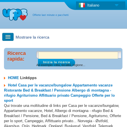
Italiano
Offerte last minute e pacchetti
Mostrare la ricerca
Ricerca rapida
Ricerca
rapida:
Ad esempio: cittá, localitá, regione...
Viaggi: Ricerca con la mappa
HOME
Linktipps
Offerta last minute + Offerta forfettaria
Hotel Casa per le vacanze/bungalow Appartamento vacanze
Ristorante Bed & Breakfast / Pensione Albergo di montagna -
rifugio Agriturismo Affittuario privato Campeggio Offerte per lo
Altro paese
sport
Qui trovate una moltitudine di links per Casa per le vacanze/bungalow,
Appartamento vacanze, Hotel, Albergo di montagna - rifugio Bed &
Breakfast / Pensione, Bed & Breakfast / Pensione, Agriturismo, Offerte
per lo sport, Campeggio, Affittuario privato... Norvegia - Østfold,
Akershus, Oslo, Hedmark, Oppland, Buskerud, Vestfold, Telemark,