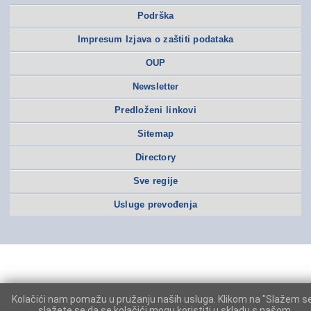
Podrška
Impresum Izjava o zaštiti podataka
OUP
Newsletter
Predloženi linkovi
Sitemap
Directory
Sve regije
Usluge prevođenja
Kolačići nam pomažu u pružanju naših usluga. Klikom na "Slažem s
slažete se da se kolačići mogu koristiti u skladu s našom