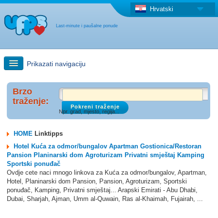
Hrvatski
Last-minute i paušalne ponude
Prikazati navigaciju
Brzo traženje
Brzo
traženje:
Npr. grad, mjesto, regija...
Putovanja: Pretraga na zemljovidu
HOME
Linktipps
"Last Minute"ponuda + Paušalna ponuda
Hotel Kuća za odmor/bungalov Apartman Gostionica/Restoran
Pansion Planinarski dom Agroturizam Privatni smještaj Kamping
Sportski ponuđač
Druga država
Ovdje cete naci mnogo linkova za Kuća za odmor/bungalov, Apartman,
Hotel, Planinarski dom Pansion, Pansion, Agroturizam, Sportski
ponuđač, Kamping, Privatni smještaj... Arapski Emirati - Abu Dhabi,
Dubai, Sharjah, Ajman, Umm al-Quwain, Ras al-Khaimah, Fujairah, ...