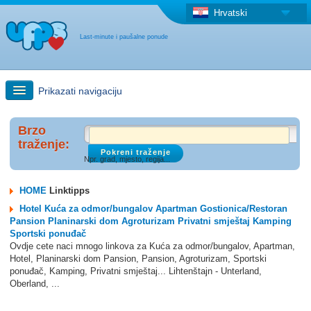
Hrvatski
Last-minute i paušalne ponude
Prikazati navigaciju
Brzo traženje
Brzo
traženje:
Npr. grad, mjesto, regija...
Putovanja: Pretraga na zemljovidu
HOME
Linktipps
"Last Minute"ponuda + Paušalna ponuda
Hotel Kuća za odmor/bungalov Apartman Gostionica/Restoran
Pansion Planinarski dom Agroturizam Privatni smještaj Kamping
Sportski ponuđač
Druga država
Ovdje cete naci mnogo linkova za Kuća za odmor/bungalov, Apartman,
Hotel, Planinarski dom Pansion, Pansion, Agroturizam, Sportski
ponuđač, Kamping, Privatni smještaj... Lihtenštajn - Unterland,
Oberland, ...