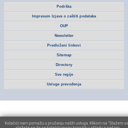
Podrška
Impresum Izjava o zaštiti podataka
OUP
Newsletter
Predloženi linkovi
Sitemap
Directory
Sve regije
Usluge prevođenja
Kolačići nam pomažu u pružanju naših usluga. Klikom na "Slažem s
slažete se da se kolačići mogu koristiti u skladu s našom