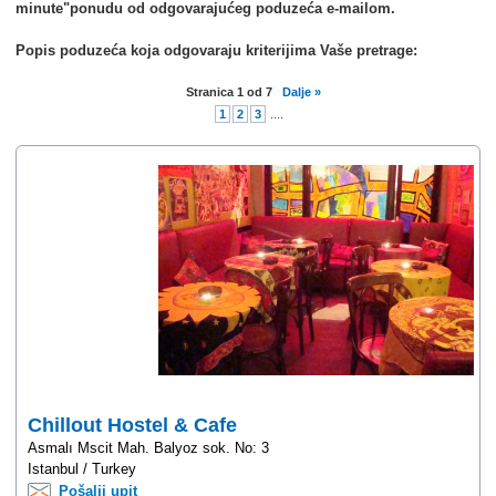
minute"ponudu od odgovarajućeg poduzeća e-mailom.
Popis poduzeća koja odgovaraju kriterijima Vaše pretrage:
Stranica
1
od
7
Dalje »
1
2
3
....
Chillout Hostel & Cafe
Asmalı Mscit Mah. Balyoz sok. No: 3
Istanbul / Turkey
Pošalji upit