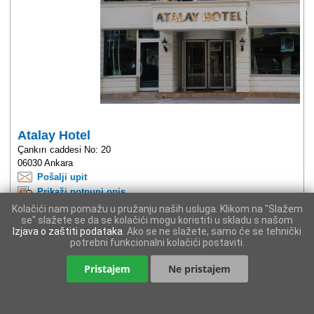
Atalay Hotel
Çankırı caddesi No: 20
06030 Ankara
Pošalji upit
Prikaži potpuni opis
Kolačići nam pomažu u pružanju naših usluga. Klikom na "Slažem
Smješten u Ulusu, ovaj hotel udaljen je 5 minuta hoda od Rimskih termi u
se" slažete se da se kolačići mogu koristiti u skladu s našom
Ankari i Julijanovog stupa. Džamija Haci Bayram i Muzej anadolskih
Izjava o zaštiti podataka
. Ako se ne slažete, samo će se tehnički
potrebni funkcionalni kolačići postaviti.
civilizacija također su udaljeni 1 milju (2 km). Ovaj hotel ima 2 restorana,
centar za fitness i bar/salon. Također su dostupn... →