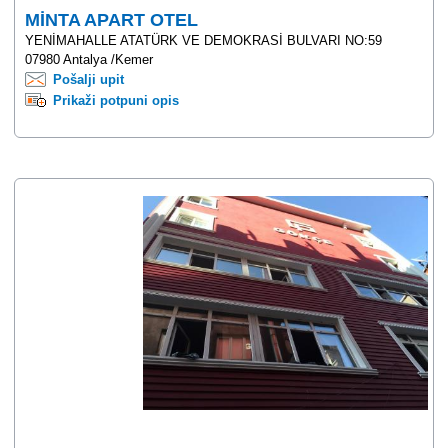
MİNTA APART OTEL
YENİMAHALLE ATATÜRK VE DEMOKRASİ BULVARI NO:59
07980 Antalya /Kemer
Pošalji upit
Prikaži potpuni opis