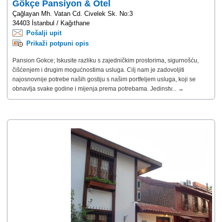
Gökçe Pansiyon & Otel
Çağlayan Mh. Vatan Cd. Civelek Sk. No:3
34403 İstanbul / Kağıthane
Pošalji upit
Prikaži potpuni opis
Pansion Gokce; Iskusite razliku s zajedničkim prostorima, sigurnošću,
čišćenjem i drugim mogućnostima usluga. Cilj nam je zadovoljiti
najosnovnije potrebe naših gostiju s našim portfeljem usluga, koji se
obnavlja svake godine i mijenja prema potrebama. Jedinstv... →