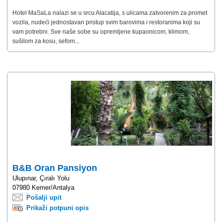
Hotel MaSaLa nalazi se u srcu Alacatija, s ulicama zatvorenim za promet
vozila, nudeći jednostavan pristup svim barovima i restoranima koji su
vam potrebni. Sve naše sobe su opremljene kupaonicom, klimom,
sušilom za kosu, sefom...
B&B Oran Pansiyon
Ulupınar, Çıralı Yolu
07980 Kemer/Antalya
Pošalji upit
Prikaži potpuni opis