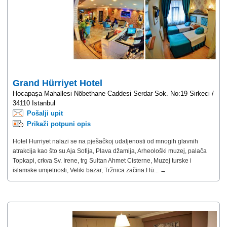
Grand Hürriyet Hotel
Hocapaşa Mahallesi Nöbethane Caddesi Serdar Sok. No:19 Sirkeci /
34110 Istanbul
Pošalji upit
Prikaži potpuni opis
Hotel Hurriyet nalazi se na pješačkoj udaljenosti od mnogih glavnih
atrakcija kao što su Aja Sofija, Plava džamija, Arheološki muzej, palača
Topkapi, crkva Sv. Irene, trg Sultan Ahmet Cisterne, Muzej turske i
islamske umjetnosti, Veliki bazar, Tržnica začina.Hü... →