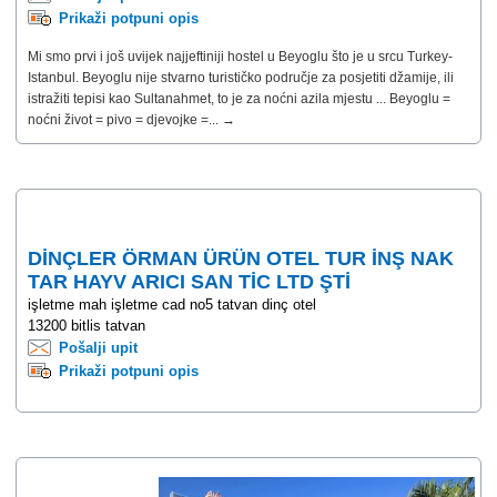
Prikaži potpuni opis
Mi smo prvi i još uvijek najjeftiniji hostel u Beyoglu što je u srcu Turkey-
Istanbul. Beyoglu nije stvarno turističko područje za posjetiti džamije, ili
istražiti tepisi kao Sultanahmet, to je za noćni azila mjestu ... Beyoglu =
noćni život = pivo = djevojke =... →
DİNÇLER ÖRMAN ÜRÜN OTEL TUR İNŞ NAK
TAR HAYV ARICI SAN TİC LTD ŞTİ
işletme mah işletme cad no5 tatvan dinç otel
13200 bitlis tatvan
Pošalji upit
Prikaži potpuni opis