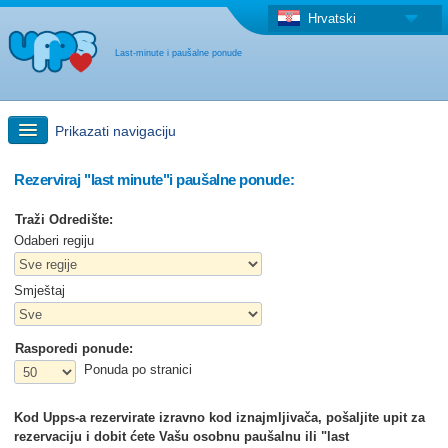
Hrvatski
Last-minute i paušalne ponude
Prikazati navigaciju
Brzo traženje
Rezerviraj "last minute"i paušalne ponude:
Traži Odredište:
Putovanja: Pretraga na zemljovidu
Odaberi regiju
Smještaj
"Last Minute"ponuda + Paušalna ponuda
Rasporedi ponude:
Druga država
Ponuda po stranici
Kod Upps-a rezervirate izravno kod iznajmljivača, pošaljite upit za
rezervaciju i dobit ćete Vašu osobnu paušalnu ili "last