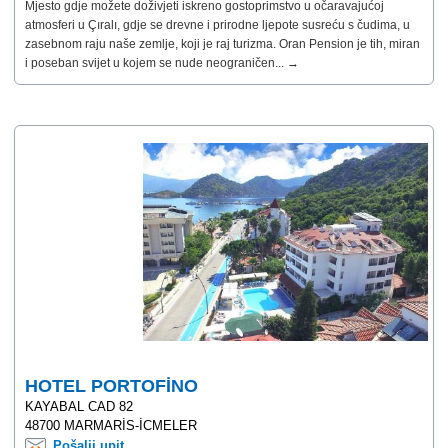
Mjesto gdje možete doživjeti iskreno gostoprimstvo u očaravajućoj
atmosferi u Çıralı, gdje se drevne i prirodne ljepote susreću s čudima, u
zasebnom raju naše zemlje, koji je raj turizma. Oran Pension je tih, miran
i poseban svijet u kojem se nude neograničen... →
HOTEL PORTOFİNO
KAYABAL CAD 82
48700 MARMARİS-İCMELER
Pošalji upit