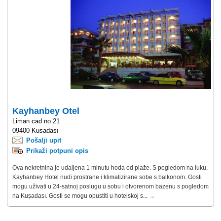
Kayhanbey Otel
Liman cad no 21
09400 Kusadası
Pošalji upit
Prikaži potpuni opis
Ova nekretnina je udaljena 1 minutu hoda od plaže. S pogledom na luku,
Kayhanbey Hotel nudi prostrane i klimatizirane sobe s balkonom. Gosti
mogu uživati ​​u 24-satnoj poslugu u sobu i otvorenom bazenu s pogledom
na Kuşadası. Gosti se mogu opustiti u hotelskoj s... →