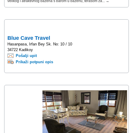
velikog i atraktivnog bazena s barom u bazenu, terasom za... →
Blue Cave Travel
Hasanpasa, Irfan Bey Sk. No: 10 / 10
34722 Kadikoy
Pošalji upit
Prikaži potpuni opis