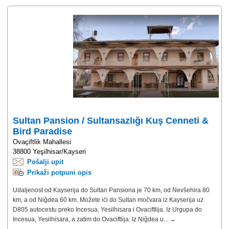
Sultan Pansion / Sultansazlığı Kuş Cenneti &
Bird Paradise
Ovaçiftlik Mahallesi
38800 Yeşilhisar/Kayseri
Pošalji upit
Prikaži potpuni opis
Udaljenost od Kayserija do Sultan Pansiona je 70 km, od Nevšehira 80
km, a od Niğdea 60 km. Možete ići do Sultan močvara iz Kayserija uz
D805 autocestu preko Incesua, Yesilhisara i Ovaciftlija. Iz Urgupa do
Incesua, Yesilhisara, a zatim do Ovaciftlija. Iz Niğdea u... →