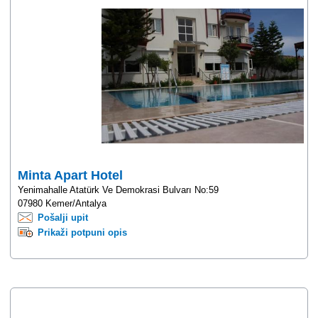
Minta Apart Hotel
Yenimahalle Atatürk Ve Demokrasi Bulvarı No:59
07980 Kemer/Antalya
Pošalji upit
Prikaži potpuni opis