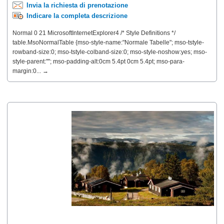
Invia la richiesta di prenotazione
Indicare la completa descrizione
Normal 0 21 MicrosoftInternetExplorer4 /* Style Definitions */
table.MsoNormalTable {mso-style-name:"Normale Tabelle"; mso-tstyle-
rowband-size:0; mso-tstyle-colband-size:0; mso-style-noshow:yes; mso-
style-parent:""; mso-padding-alt:0cm 5.4pt 0cm 5.4pt; mso-para-
margin:0... →