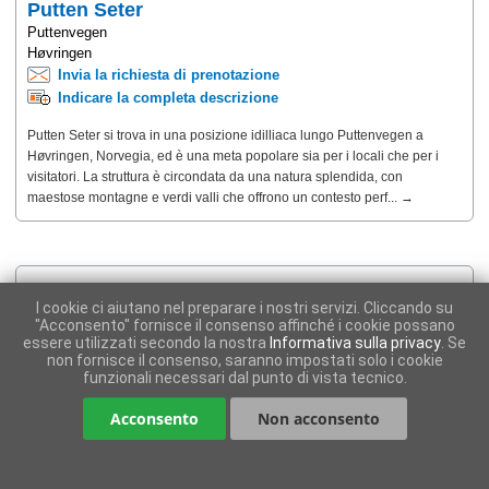
Putten Seter
Puttenvegen
Høvringen
Invia la richiesta di prenotazione
Indicare la completa descrizione
Putten Seter si trova in una posizione idilliaca lungo Puttenvegen a
Høvringen, Norvegia, ed è una meta popolare sia per i locali che per i
visitatori. La struttura è circondata da una natura splendida, con
maestose montagne e verdi valli che offrono un contesto perf... →
I cookie ci aiutano nel preparare i nostri servizi. Cliccando su
"Acconsento" fornisce il consenso affinché i cookie possano
essere utilizzati secondo la nostra
Informativa sulla privacy
. Se
non fornisce il consenso, saranno impostati solo i cookie
funzionali necessari dal punto di vista tecnico.