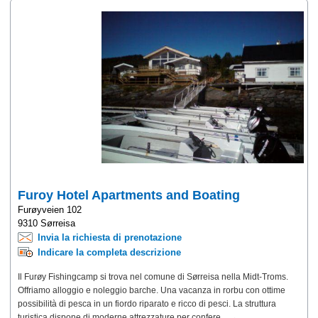
Furoy Hotel Apartments and Boating
Furøyveien 102
9310 Sørreisa
Invia la richiesta di prenotazione
Indicare la completa descrizione
Il Furøy Fishingcamp si trova nel comune di Sørreisa nella Midt-Troms.
Offriamo alloggio e noleggio barche. Una vacanza in rorbu con ottime
possibilità di pesca in un fiordo riparato e ricco di pesci. La struttura
turistica dispone di moderne attrezzature per confere... →