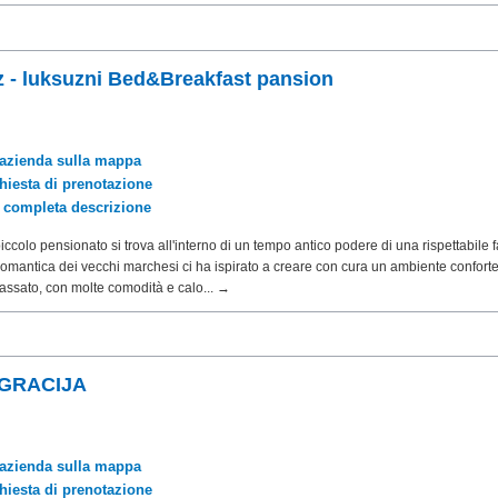
iz - luksuzni Bed&Breakfast pansion
'azienda sulla mappa
chiesta di prenotazione
a completa descrizione
iccolo pensionato si trova all'interno di un tempo antico podere di una rispettabile 
 romantica dei vecchi marchesi ci ha ispirato a creare con cura un ambiente confort
 passato, con molte comodità e calo... →
 GRACIJA
'azienda sulla mappa
chiesta di prenotazione