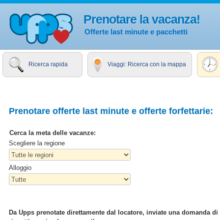
Prenotare la vacanza!
Offerte last minute e pacchetti
Ricerca rapida
Viaggi: Ricerca con la mappa
Prenotare offerte last minute e offerte forfettarie:
Cerca la meta delle vacanze:
Scegliere la regione
Alloggio
Da Upps prenotate direttamente dal locatore, inviate una domanda di pr