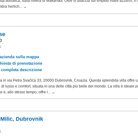
sta adriatica, sulla riviera di Makarska. Oltre si affaccia sul limpido mare azzurro, il 
mbra herlich... →
se
3
k
'azienda sulla mappa
chiesta di prenotazione
a completa descrizione
rova in via Petra Svačića 33, 20000 Dubrovnik, Croazia. Questa splendida villa offre 
di lusso e comfort, situata in una delle città più belle del mondo. La villa è ideale 
 e, allo stesso tempo, offre l... →
Milic, Dubrovnik
k