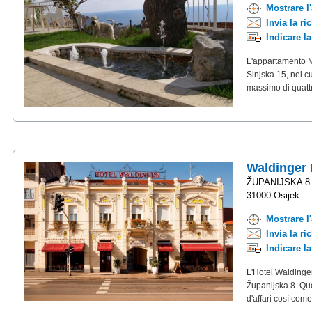
Mostrare l
Invia la ri
Indicare l
L'appartamento Mi
Sinjska 15, nel cu
massimo di quatt
Waldinger 
ŽUPANIJSKA 8
31000 Osijek
Mostrare l
Invia la ri
Indicare l
L'Hotel Waldinger
Županijska 8. Ques
d'affari così come