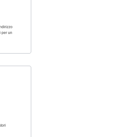
ndirizzo
i per un
tori