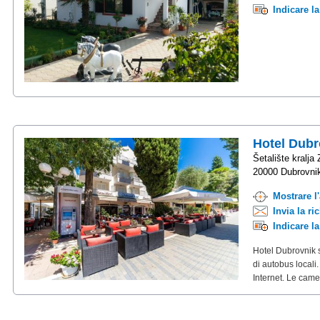
Indicare l
Hotel Dubr
Šetalište kralja
20000 Dubrovni
Mostrare l
Invia la ri
Indicare l
Hotel Dubrovnik s
di autobus locali.
Internet. Le camer